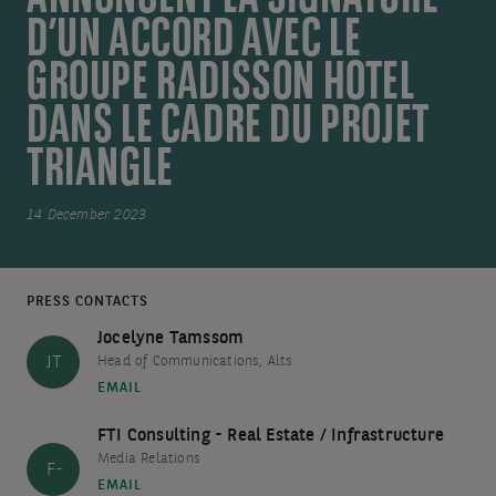
D’UN ACCORD AVEC LE
GROUPE RADISSON HOTEL
DANS LE CADRE DU PROJET
TRIANGLE
14 December 2023
PRESS CONTACTS
Jocelyne Tamssom
JT
Head of Communications, Alts
EMAIL
FTI Consulting - Real Estate / Infrastructure
Media Relations
F-
EMAIL