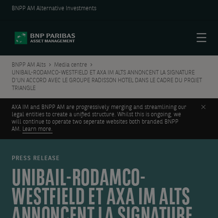
BNPP AM Alternative Investments
Menu
BNPP AM Alts
Media centre
UNIBAIL-RODAMCO-WESTFIELD ET AXA IM ALTS ANNONCENT LA SIGNATURE
D’UN ACCORD AVEC LE GROUPE RADISSON HOTEL DANS LE CADRE DU PROJET
TRIANGLE
Clos
AXA IM and BNPP AM are progressively merging and streamlining our
legal entities to create a unified structure. Whilst this is ongoing, we
will continue to operate two seperate websites both branded BNPP
AM.
Learn more.
PRESS RELEASE
UNIBAIL-RODAMCO-
WESTFIELD ET AXA IM ALTS
ANNONCENT LA SIGNATURE