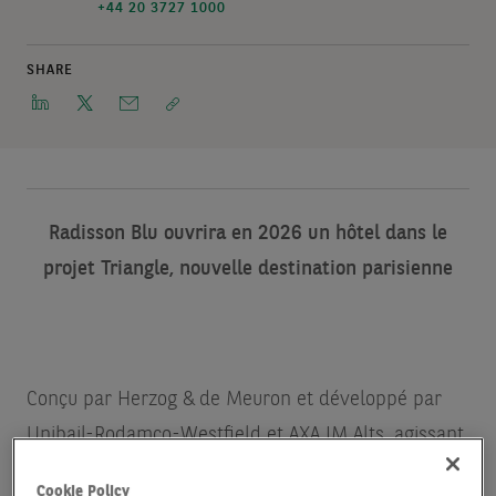
+44 20 3727 1000
SHARE
Radisson Blu ouvrira en 2026 un hôtel dans le
projet Triangle, nouvelle destination parisienne
Conçu par Herzog & de Meuron et développé par
Unibail-Rodamco-Westfield et AXA IM Alts, agissant
pour le compte de ses clients, Triangle participera à
Cookie Policy