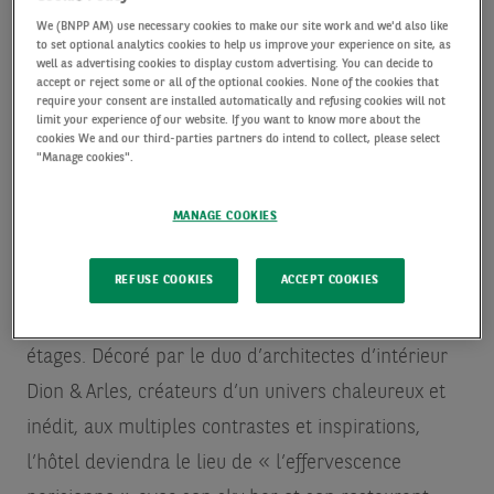
la transition environnementale de Paris grâce à de
We (BNPP AM) use necessary cookies to make our site work and we'd also like
nombreuses innovations : sobriété énergétique,
to set optional analytics cookies to help us improve your experience on site, as
well as advertising cookies to display custom advertising. You can decide to
large recours aux énergies renouvelables et priorité
accept or reject some or all of the optional cookies. None of the cookies that
require your consent are installed automatically and refusing cookies will not
donnée aux mobilités décarbonées. Triangle réunira
limit your experience of our website. If you want to know more about the
cookies We and our third-parties partners do intend to collect, please select
hôtel, crèche, centre de santé, centre culturel,
"Manage cookies".
commerces de proximité, bureaux et espaces de
MANAGE COOKIES
travail partagés, belvédère, ascenseurs et
restaurant panoramiques, ouverts à tous.
REFUSE COOKIES
ACCEPT COOKIES
Le futur hôtel proposera 128 chambres sur six
étages. Décoré par le duo d’architectes d’intérieur
Dion & Arles, créateurs d’un univers chaleureux et
inédit, aux multiples contrastes et inspirations,
l’hôtel deviendra le lieu de « l’effervescence