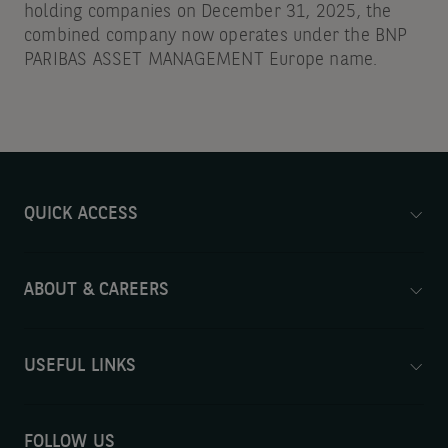
holding companies on December 31, 2025, the
combined company now operates under the BNP
PARIBAS ASSET MANAGEMENT Europe name.
QUICK ACCESS
ABOUT & CAREERS
USEFUL LINKS
FOLLOW US