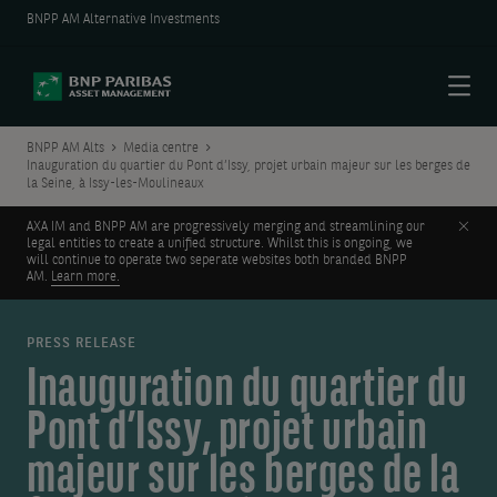
BNPP AM Alternative Investments
Menu
BNPP AM Alts
Media centre
Inauguration du quartier du Pont d’Issy, projet urbain majeur sur les berges de
la Seine, à Issy-les-Moulineaux
Clos
AXA IM and BNPP AM are progressively merging and streamlining our
legal entities to create a unified structure. Whilst this is ongoing, we
will continue to operate two seperate websites both branded BNPP
AM.
Learn more.
PRESS RELEASE
Inauguration du quartier du
Pont d’Issy, projet urbain
majeur sur les berges de la