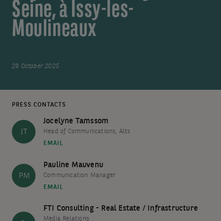
Seine, à Issy-les-
Moulineaux
29 October 2025
PRESS CONTACTS
Jocelyne Tamssom
JT
Head of Communications, Alts
EMAIL
Pauline Mauvenu
PM
Communication Manager
EMAIL
FTI Consulting - Real Estate / Infrastructure
Media Relations