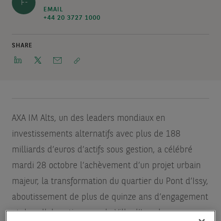
F-
EMAIL
+44 20 3727 1000
SHARE
AXA IM Alts, un des leaders mondiaux en
investissements alternatifs avec plus de 188
milliards d’euros d’actifs sous gestion, a célébré
mardi 28 octobre l’achèvement d’un projet urbain
majeur, la transformation du quartier du Pont d’Issy,
aboutissement de plus de quinze ans d’engagement
et de collaboration avec la Ville d’Issy-les-