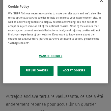
Moulineaux.
Cookie Policy
We (BNPP AM) use necessary cookies to make our site work and we'd also like
to set optional analytics cookies to help us improve your experience on site, as
Porté par AXA IM Alts, investisseur et développeur
well as advertising cookies to display custom advertising. You can decide to
pour le compte de ses clients, en partenariat avec
accept or reject some or all of the optional cookies. None of the cookies that
require your consent are installed automatically and refusing cookies will not
Sefri-Cime, maître d’ouvrage délégué, Loci Anima
limit your experience of our website. If you want to know more about the
cookies We and our third-parties partners do intend to collect, please select
Architectures, la SPL Seine Ouest Aménagement et
"Manage cookies".
la Ville d’Issy-les-Moulineaux, la refonte de ce
MANAGE COOKIES
quartier est l’un des projets de reconquête des
berges de Seine les plus emblématiques d’Île-de-
REFUSE COOKIES
ACCEPT COOKIES
France. Il est un modèle de régénération urbaine
co-construite.
Autrefois enclave tertiaire vieillissante, ce site a été
entièrement repensé pour accueillir un quartier