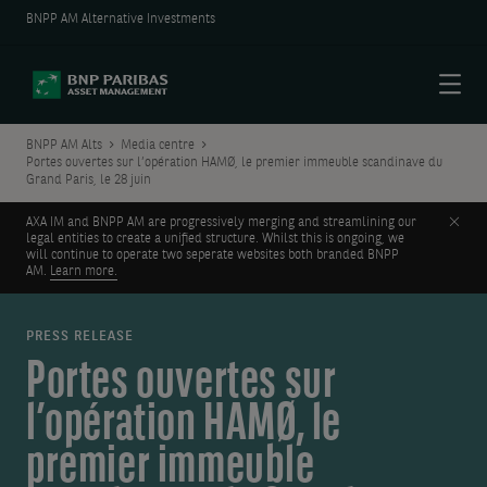
BNPP AM Alternative Investments
Menu
BNPP AM Alts
Media centre
Portes ouvertes sur l’opération HAMØ, le premier immeuble scandinave du
Grand Paris, le 28 juin
Clos
AXA IM and BNPP AM are progressively merging and streamlining our
legal entities to create a unified structure. Whilst this is ongoing, we
will continue to operate two seperate websites both branded BNPP
AM.
Learn more.
PRESS RELEASE
Portes ouvertes sur
l’opération HAMØ, le
premier immeuble