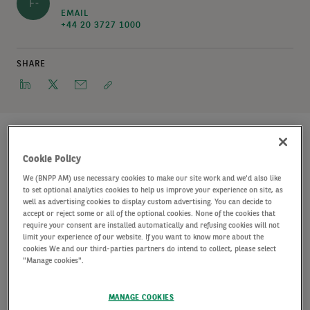
F-
EMAIL
+44 20 3727 1000
SHARE
Cookie Policy
AXA IM Alts, agissant pour le compte de ses clients,
We (BNPP AM) use necessary cookies to make our site work and we'd also like
et BOUYGUES IMMOBILIER poursuivent le
to set optional analytics cookies to help us improve your experience on site, as
well as advertising cookies to display custom advertising. You can decide to
développement de l’ensemble immobilier HAMØ
accept or reject some or all of the optional cookies. None of the cookies that
require your consent are installed automatically and refusing cookies will not
situé à Saint-Denis. Une journée portes ouvertes sur
limit your experience of our website. If you want to know more about the
cookies We and our third-parties partners do intend to collect, please select
le site de HAMØ s’est déroulée le 28 juin, en
"Manage cookies".
présence de Mathieu Hanotin, Maire de Saint-Denis.
MANAGE COOKIES